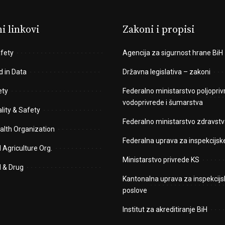
i linkovi
Zakoni i propisi
fety
Agencija za sigurnost hrane BiH
d in Data
Državna legislativa – zakoni
ety
Federalno ministarstvo poljopriv
vodoprivrede i šumarstva
lity & Safety
Federalno ministarstvo zdravstv
alth Organization
Federalna uprava za inspekcijsk
 Agriculture Org.
Ministarstvo privrede KS
d & Drug
Kantonalna uprava za inspekcijs
poslove
Institut za akreditiranje BiH