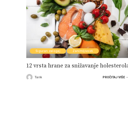
Siguran zalogaj
Zanimljivosti
12 vrsta hrane za snižavanje holesterol
Tarik
PROČITAJ VIŠE
Posted
by