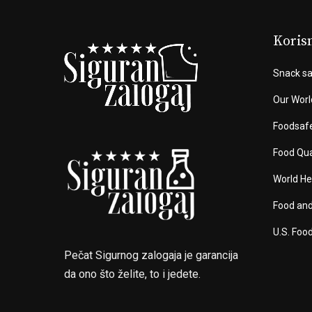
Korisn
Snack sa
Our Worl
Foodsaf
Food Qua
World He
Food and
U.S. Foo
Pečat Sigurnog zalogaja je garancija
da ono što želite, to i jedete.