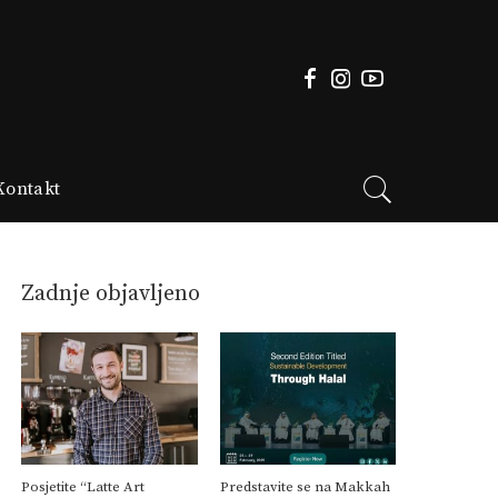
Kontakt
Zadnje objavljeno
Posjetite “Latte Art
Predstavite se na Makkah