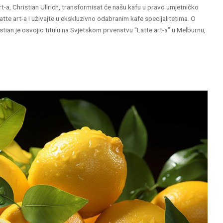
t-a, Christian Ullrich, transformisat će našu kafu u pravo umjetničko
atte art-a i uživajte u ekskluzivno odabranim kafe specijalitetima. O
stian je osvojio titulu na Svjetskom prvenstvu “Latte art-a” u Melburnu,