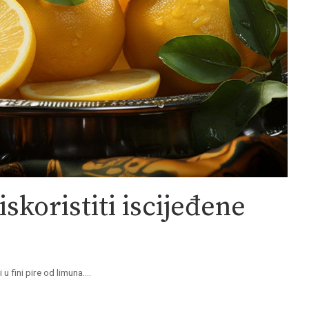
skoristiti iscijeđene
u fini pire od limuna.
...