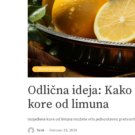
Zanimljivosti
Odlična ideja: Kako i
kore od limuna
Iscijeđene kore od limuna možete vrlo jednostavno pretvoriti 
Tarik
Februar 25, 2024
Posted
by