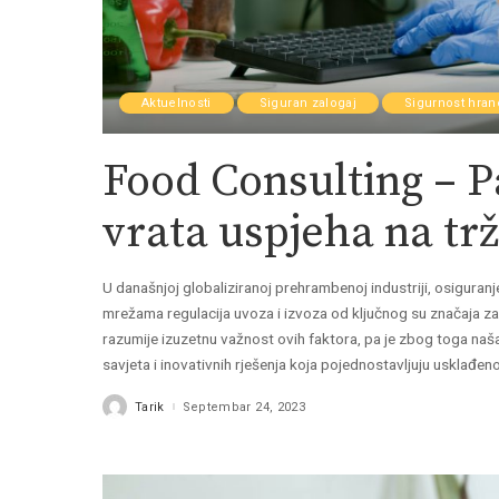
Aktuelnosti
Siguran zalogaj
Sigurnost hran
Food Consulting – P
vrata uspjeha na tr
U današnjoj globaliziranoj prehrambenoj industriji, osiguranj
mrežama regulacija uvoza i izvoza od ključnog su značaja z
razumije izuzetnu važnost ovih faktora, pa je zbog toga na
savjeta i inovativnih rješenja koja pojednostavljuju usklađ
Tarik
Septembar 24, 2023
Posted
by