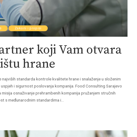
e
Zakoni i propisi
artner koji Vam otvara
žištu hrane
e najviših standarda kontrole kvalitete hrane i snalaženje u složenim
a uspjeh i sigurnost poslovanja kompanija. Food Consulting Sarajevo
ša misija osnaživanje prehrambenih kompanija pružanjem stručnih
enost s međunarodnim standardima i
...