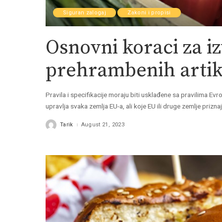
Siguran zalogaj
Zakoni i propisi
Osnovni koraci za iz
prehrambenih artik
Pravila i specifikacije moraju biti usklađene sa pravilima Ev
upravlja svaka zemlja EU-a, ali koje EU ili druge zemlje priz
Tarik
August 21, 2023
Posted
by