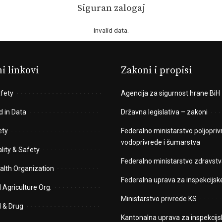
Siguran zalogaj
invalid data.
i linkovi
Zakoni i propisi
fety
Agencija za sigurnost hrane BiH
d in Data
Državna legislativa – zakoni
ety
Federalno ministarstvo poljopriv
vodoprivrede i šumarstva
lity & Safety
Federalno ministarstvo zdravstv
alth Organization
Federalna uprava za inspekcijsk
 Agriculture Org.
Ministarstvo privrede KS
d & Drug
Kantonalna uprava za inspekcijs