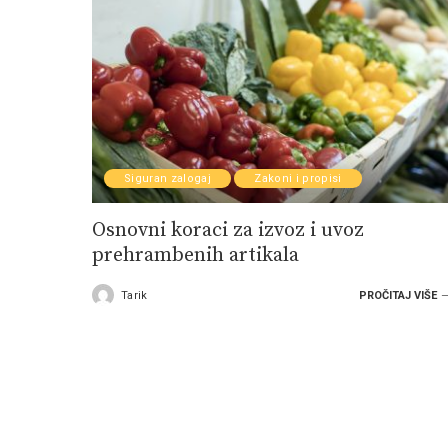
Siguran zalogaj
Zakoni i propisi
Osnovni koraci za izvoz i uvoz
prehrambenih artikala
Tarik
PROČITAJ VIŠE
Posted
by