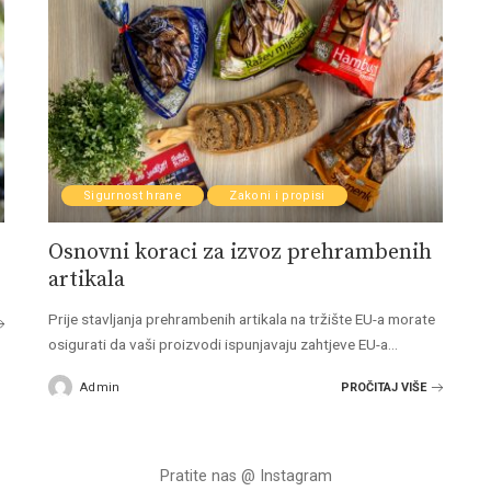
Sigurnost hrane
Zakoni i propisi
Osnovni koraci za izvoz prehrambenih
artikala
Prije stavljanja prehrambenih artikala na tržište EU-a morate
osigurati da vaši proizvodi ispunjavaju zahtjeve EU-a
...
Admin
PROČITAJ VIŠE
Posted
by
Pratite nas @ Instagram