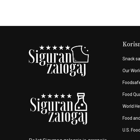
Korisn
Snack sa
Our Worl
Foodsaf
Food Qua
World He
Food and
U.S. Foo