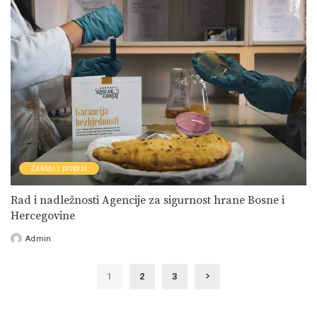
Zakoni i propisi
Rad i nadležnosti Agencije za sigurnost hrane Bosne i
Hercegovine
Admin
Posted
by
1
2
3