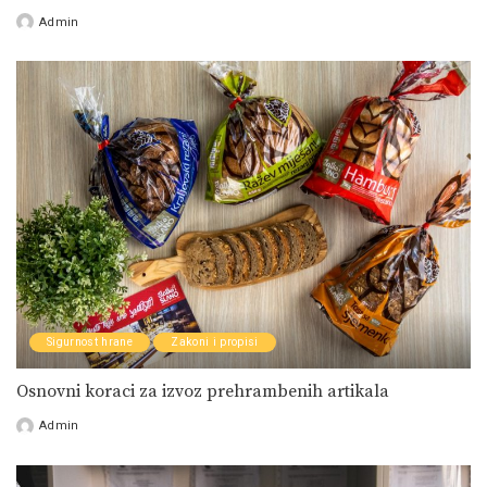
Admin
Posted
by
Sigurnost hrane
Zakoni i propisi
Osnovni koraci za izvoz prehrambenih artikala
Admin
Posted
by