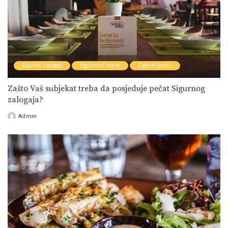
Siguran zalogaj
Sigurnost hrane
Zanimljivosti
Zašto Vaš subjekat treba da posjeduje pečat Sigurnog
zalogaja?
Admin
Posted
by