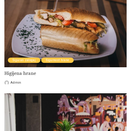
Siguran zalogaj
Sigurnost hrane
Higijena hrane
Admin
Posted
by