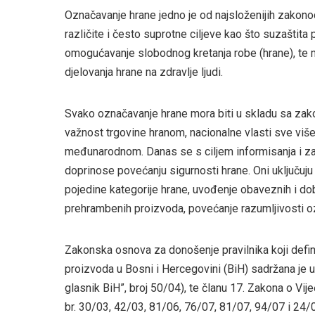
Označavanje hrane jedno je od najsloženijih zakono
različite i često suprotne ciljeve kao što suzaštita
omogućavanje slobodnog kretanja robe (hrane), te 
djelovanja hrane na zdravlje ljudi.
Svako označavanje hrane mora biti u skladu sa zak
važnost trgovine hranom, nacionalne vlasti sve više
međunarodnom. Danas se s ciljem informisanja i zaš
doprinose povećanju sigurnosti hrane. Oni uključuj
pojedine kategorije hrane, uvođenje obaveznih i dob
prehrambenih proizvoda, povećanje razumljivosti o
Zakonska osnova za donošenje pravilnika koji def
proizvoda u Bosni i Hercegovini (BiH) sadržana je u 
glasnik BiH”, broj 50/04), te članu 17. Zakona o Vi
br. 30/03, 42/03, 81/06, 76/07, 81/07, 94/07 i 24