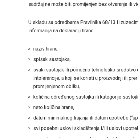
sadržaj ne može biti promijenjen bez otvaranja ili 
U skladu sa odredbama Pravilnika 68/13 i izuzeci
informacija na deklaraciji hrane:
naziv hrane,
spisak sastojaka,
svaki sastojak ili pomoćno tehnološko sredstvo u 
intolerancije, a koji se koristi u proizvodnji ili pr
promijenjenom obliku,
količina određenog sastojka ili kategorije sastojk
neto količina hrane,
datum minimalnog trajanja ili datum upotrebe (“upot
svi posebni uslovi skladištenja i/ili uslovi upotre