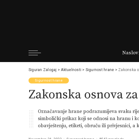
Naslov
Siguran Zalogaj
>
Aktuelnosti
>
Sigurnost hrane
>
Zakonska o
Sigurnost hrane
Zakonska osnova za
Označavanje hrane podrazumijeva svaku riječ, 
simbolički prikaz koji se odnosi na hranu i 
obavještenju, etiketi, obruču ili privjesnici, a