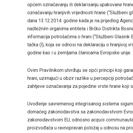
općem označavanju ili deklarisanju upakovane hrane 
označavanju hranjivih vrijednosti hrane (“Službeni gl
dana 13.12.2014. godine kada je na prijedlog Agenc
nadležnim organima entiteta i Brčko Distrikta Bosn
informacija potrošačima o hrani (“Službeni Glasnik B
tačka (l), koja se odnosi na deklaraciju o hranjivoj v
godine kao i u zemljama članicama Evropske unije.
Ovim Pravilnikom utvrđuju se opći principi koji gar
hrani, uzimajući u obzir razlike u percepciji potroš
zahtjeve označavanja za pojedine vrste hrane koji 
Uvođenje savremenog integrisanog sistema sigurnos
domaćeg zakonodavstva sa zakonodavstvom Evropske
zakonodavstvom EU, odnosno
acquis communauta
proizvođača u ravnopravan položaj u odnosu na pro