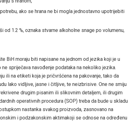
ovanju s hranom,
 upotrebu, ako se hrana ne bi mogla jednostavno upotrijebiti
iši od 1.2 %, oznaka stvarne alkoholne snage po volumenu,
šte BiH moraju biti napisane na jednom od jezika koji je u
 ne spriječava navođenje podataka na nekoliko jezika.
ju ili na etiketi koja je pričvršćena na pakovanje, tako da
lako vidljive, jasne i čitljive, te neizbrisive. One ne smiju
prekrivene drugim pisanim ili slikovnim detaljem, ili drugim
andardnih operativnih procedura (SOP) treba da bude u skladu
postupkom nastanka svakog proizvoda, zasnovano na
zakonskim i podzakonskim aktimakoji se odnose na određenu