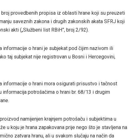
 broj provedbenih propisa iz oblasti hrane koji su preuzeti
nju saveznih zakona i drugih zakonskih akata SFRJ koji
ski akti („Službeni list RBiH”, broj 2/92).
informacije o hrani je subjekat pod čijim nazivom ili
ako taj subjekat nije registrovan u Bosni i Hercegovini,
 informacije o hrani mora osigurati prisustvo i tačnost
u informacija potrošačima o hrani br. 68/13 i drugim
rane.
 proizvod namijenjen krajnjem potrošaču i subjektima u
že u koju je hrana zapakovana prije nego što je stavljena na
omično zatvara hranu, ali u svakom slučaju na način da