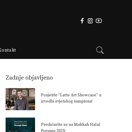
Kontakt
Zadnje objavljeno
Posjetite “Latte Art Showcase” u
izvedbi svjetskog šampiona!
Predstavite se na Makkah Halal
Forumu 2025!