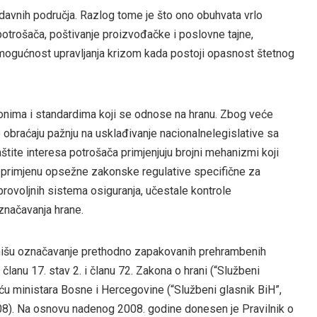
davnih područja. Razlog tome je što ono obuhvata vrlo
 potrošača, poštivanje proizvođačke i poslovne tajne,
mogućnost upravljanja krizom kada postoji opasnost štetnog
onima i standardima koji se odnose na hranu. Zbog veće
 obraćaju pažnju na usklađivanje nacionalnelegislative sa
tite interesa potrošača primjenjuju brojni mehanizmi koji
u primjenu opsežne zakonske regulative specifične za
rovoljnih sistema osiguranja, učestale kontrole
značavanja hrane.
inišu označavanje prethodno zapakovanih prehrambenih
članu 17. stav 2. i članu 72. Zakona o hrani (“Službeni
jeću ministara Bosne i Hercegovine (“Službeni glasnik BiH”,
/08). Na osnovu nadenog 2008. godine donesen je Pravilnik o