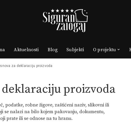
na
Aktuelnosti
Blog
Subjekti
O projektu
snova za deklaraciju proizvoda
 deklaraciju proizvoda
podatke, robne žigove, zaštićeni naziv, slikovni ili
koji se nalazi na bilo kojem pakovanju, dokumentu,
 koji prate ili se odnose na tu hranu.