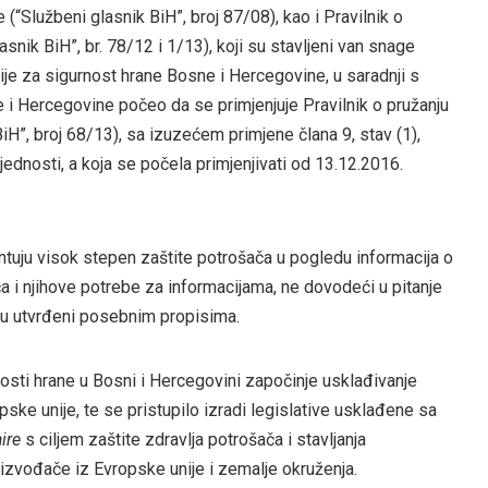
(“Službeni glasnik BiH”, broj 87/08), kao i Pravilnik o
asnik BiH”, br. 78/12 i 1/13), koji su stavljeni van snage
ije za sigurnost hrane Bosne i Hercegovine, u saradnji s
e i Hercegovine počeo da se primjenjuje Pravilnik o pružanju
iH”, broj 68/13), sa izuzećem primjene člana 9, stav (1),
rijednosti, a koja se počela primjenjivati od 13.12.2016.
antuju visok stepen zaštite potrošača u pogledu informacija o
ača i njihove potrebe za informacijama, ne dovodeći u pitanje
su utvrđeni posebnim propisima.
ti hrane u Bosni i Hercegovini započinje usklađivanje
 unije, te se pristupilo izradi legislative usklađene sa
ire
s ciljem zaštite zdravlja potrošača i stavljanja
izvođače iz Evropske unije i zemalje okruženja.