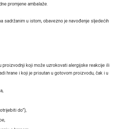
vidne promjene ambalaže.
ma sadržanim u istom, obavezno je navođenje sljedećih
proizvodnji koji može uzrokovati alergijske reakcije ili
eradi hrane i koji je prisutan u gotovom proizvodu, čak i u
a,
rijebiti do”),
be,