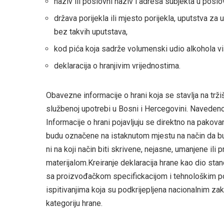
naziv ili poslovni naziv i adresa subjekta u posl
država porijekla ili mjesto porijekla, uputstva za
bez takvih uputstava,
kod pića koja sadrže volumenski udio alkohola v
deklaracija o hranjivim vrijednostima.
Obavezne informacije o hrani koja se stavlja na trži
službenoj upotrebi u Bosni i Hercegovini. Navedeno
Informacije o hrani pojavljuju se direktno na pakovan
budu označene na istaknutom mjestu na način da budu 
ni na koji način biti skrivene, nejasne, umanjene ili 
materijalom.Kreiranje deklaracija hrane kao dio st
sa proizvođačkom specifickacijom i tehnološkim 
ispitivanjima koja su podkrijepljena nacionalnim 
kategoriju hrane.