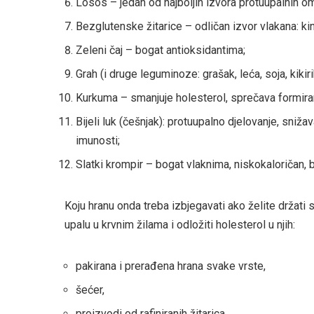
Losos – jedan od najboljih izvora protuupalnih 
Bezglutenske žitarice – odličan izvor vlakana: kin
Zeleni čaj – bogat antioksidantima;
Grah (i druge leguminoze: grašak, leća, soja, kikiri
Kurkuma – smanjuje holesterol, sprečava formiran
Bijeli luk (češnjak): protuupalno djelovanje, snižav
imunosti;
Slatki krompir – bogat vlaknima, niskokaloričan, 
Koju hranu onda treba izbjegavati ako želite držati 
upalu u krvnim žilama i odložiti holesterol u njih:
pakirana i prerađena hrana svake vrste,
šećer,
proizvodi od rafiniranih žitarica,