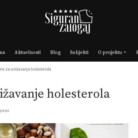
na
Aktuelnosti
Blog
Subjekti
O projektu
ane za snižavanje holesterola
nižavanje holesterola
gleda