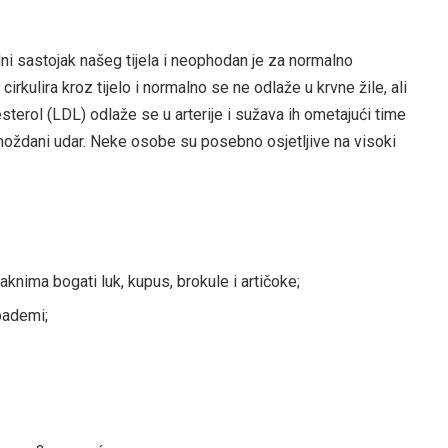
odni sastojak našeg tijela i neophodan je za normalno
irkulira kroz tijelo i normalno se ne odlaže u krvne žile, ali
esterol (LDL) odlaže se u arterije i sužava ih ometajući time
i moždani udar. Neke osobe su posebno osjetljive na visoki
aknima bogati luk, kupus, brokule i artičoke;
 bademi;