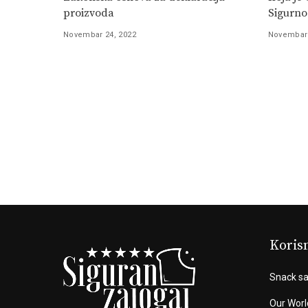
proizvoda
Sigurno
Novembar 24, 2022
Novembar 
Korisn
Snack sa
Our Worl