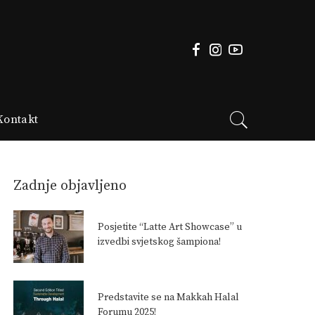
Kontakt
Zadnje objavljeno
Posjetite “Latte Art Showcase” u
izvedbi svjetskog šampiona!
Predstavite se na Makkah Halal
Forumu 2025!