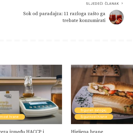
SLJEDEĆI ČLANAK
Sok od paradajza: 11 razloga zašto ga
trebate konzumirati
Siguran zalogaj
rnost hrane
Sigurnost hrane
 veza između HACCP i
Higijena hrane