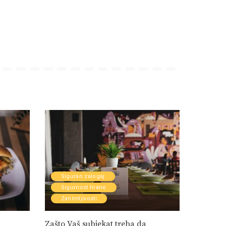
Siguran zalogaj
Sigurnost hrane
Zanimljivosti
Zašto Vaš subjekat treba da