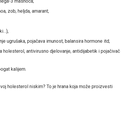
omega-3 masnoća;
oa, zob, heljda, amarant;
ki…),
je ugrušaka, pojačava imunost, balansira hormone itd;
a holesterol, antivirusno djelovanje, antidijabetik i pojačivač
bogat kalijem.
svoj holesterol niskim? To je hrana koja može proizvesti