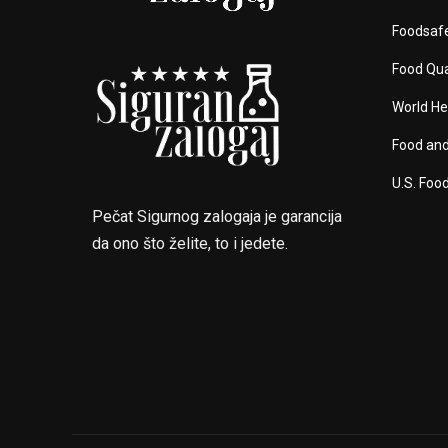
Foodsaf
Food Qua
World He
Food and
U.S. Foo
Pečat Sigurnog zalogaja je garancija
da ono što želite, to i jedete.