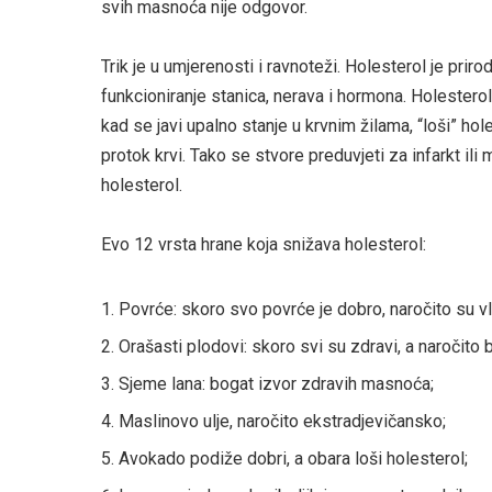
svih masnoća nije odgovor.
Trik je u umjerenosti i ravnoteži. Holesterol je prir
funkcioniranje stanica, nerava i hormona. Holesterol c
kad se javi upalno stanje u krvnim žilama, “loši” hol
protok krvi. Tako se stvore preduvjeti za infarkt il
holesterol.
Evo 12 vrsta hrane koja snižava holesterol:
Povrće: skoro svo povrće je dobro, naročito su vl
Orašasti plodovi: skoro svi su zdravi, a naročito
Sjeme lana: bogat izvor zdravih masnoća;
Maslinovo ulje, naročito ekstradjevičansko;
Avokado podiže dobri, a obara loši holesterol;