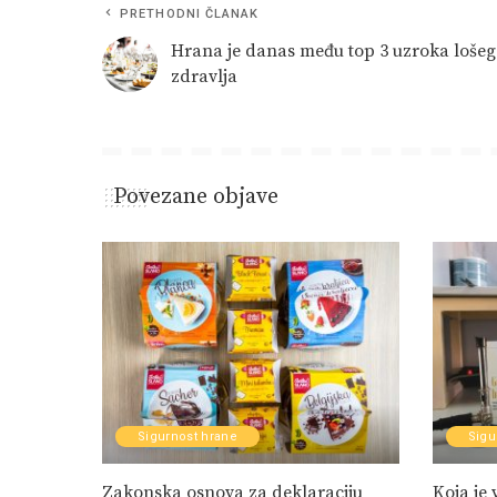
PRETHODNI ČLANAK
Hrana je danas među top 3 uzroka lošeg
zdravlja
Povezane objave
Sigurnost hrane
Sigu
Zakonska osnova za deklaraciju
Koja je