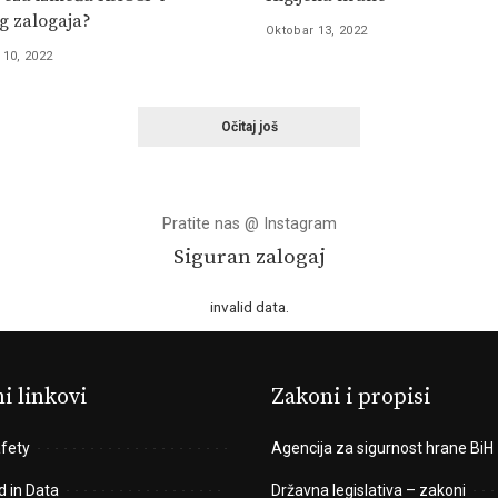
g zalogaja?
Oktobar 13, 2022
10, 2022
Očitaj još
Pratite nas @ Instagram
Siguran zalogaj
invalid data.
i linkovi
Zakoni i propisi
fety
Agencija za sigurnost hrane BiH
d in Data
Državna legislativa – zakoni