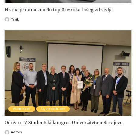
Hrana je danas među top 3 uzroka lošeg zdravlja
Tarik
Posted
by
Aktuelnosti
Sigurnost hrane
Održan IV Studentski kongres Univerziteta u Sarajevu
Admin
Posted