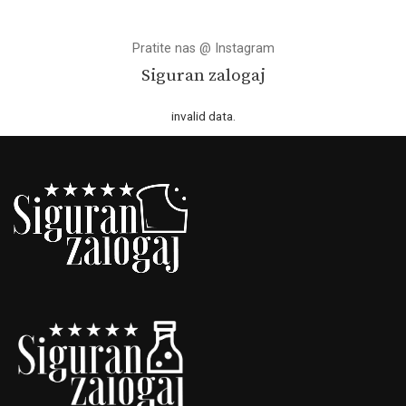
by
Pratite nas @ Instagram
Siguran zalogaj
invalid data.