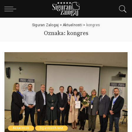
Siguran Zalogaj
>
Aktuelnosti
>
kongres
Oznaka: kongres
Aktuelnosti
Sigurnost hrane