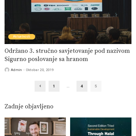
Aktuelnosti
Održano 3. stručno savjetovanje pod nazivom
Sigurno poslovanje sa hranom
Admin
Oktobar 20, 2019
Posted
by
1
…
4
5
Zadnje objavljeno