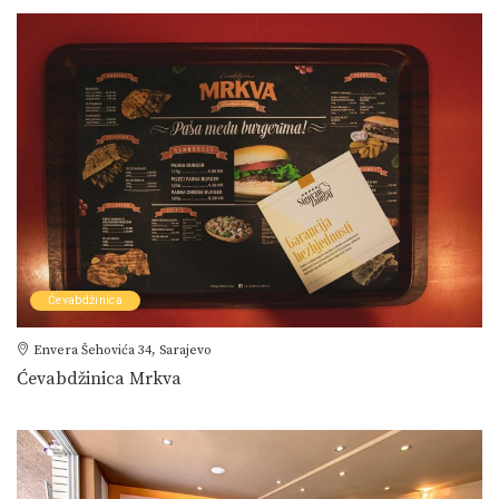
Ćevabdžinica
Envera Šehovića 34, Sarajevo
Ćevabdžinica Mrkva