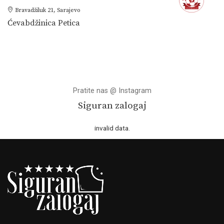
Bravadžiluk 21, Sarajevo
Ćevabdžinica Petica
Pratite nas @ Instagram
Siguran zalogaj
invalid data.