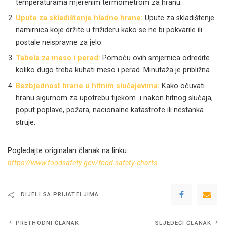
temperaturama mjerenim termometrom za hranu.
Upute za skladištenje hladne hrane:
Upute za skladištenje
namirnica koje držite u frižideru kako se ne bi pokvarile ili
postale neispravne za jelo.
Tabela za meso i perad:
Pomoću ovih smjernica odredite
koliko dugo treba kuhati meso i perad. Minutaža je približna.
Bezbjednost hrane u hitnim slučajevima:
Kako očuvati
hranu sigurnom za upotrebu tijekom i nakon hitnog slučaja,
poput poplave, požara, nacionalne katastrofe ili nestanka
struje.
Pogledajte originalan članak na linku:
https://www.foodsafety.gov/food-safety-charts
DIJELI SA PRIJATELJIMA
PRETHODNI ČLANAK
SLJEDEĆI ČLANAK